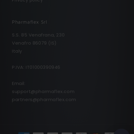
Privacy policy
Pharmaflex Srl
S.S. 85 Venafrana, 230
Venafro 86079 (IS)
Italy
P.IVA: IT01000390946
Email:
support@pharmaflex.com
partners@pharmaflex.com
Come possiamo aiutarti?
Assistenza per un
ordine già effettuato
Informazioni prima di
Payment