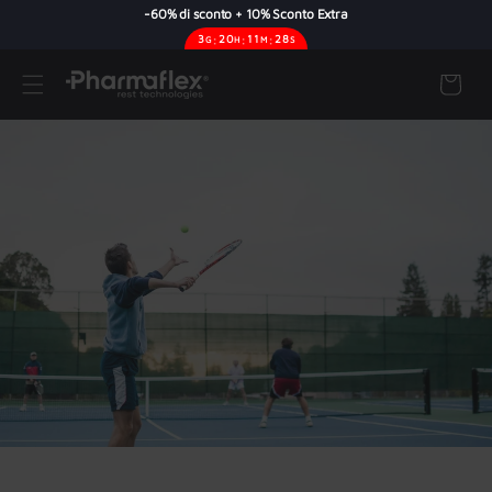
-60% di sconto + 10% Sconto Extra
3
:
20
:
11
:
28
G
H
M
S
Skip to
content
Cart