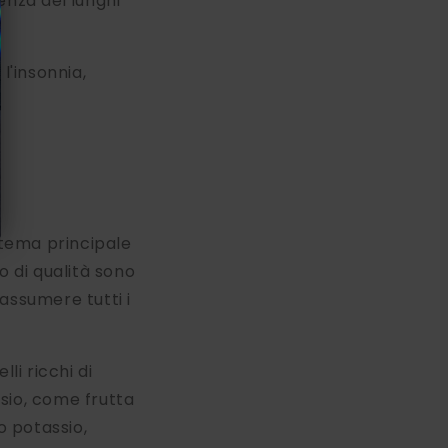
enza dei lunghi
'insonnia,
 tema principale
o di qualità sono
assumere tutti i
lli ricchi di
sio, come frutta
o potassio,