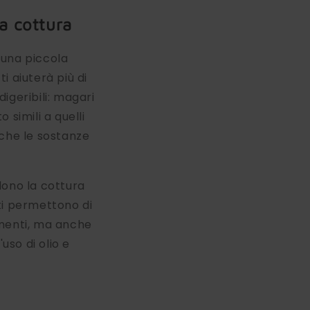
a cottura
 una piccola
i aiuterà più di
digeribili: magari
simili a quelli
anche le sostanze
dono la cottura
ti permettono di
limenti, ma anche
uso di olio e