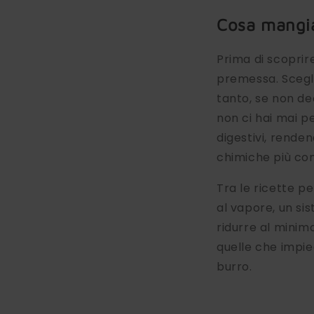
Cosa mangia
Prima di scoprir
premessa. Scegli
tanto, se non dec
non ci hai mai p
digestivi, renden
chimiche più co
Tra le ricette p
al vapore, un si
ridurre al minim
quelle che impieg
burro.