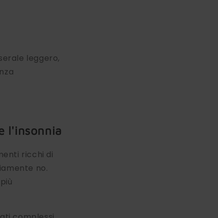
serale leggero,
enza
e l'insonnia
nti ricchi di
viamente no.
più
rati complessi,