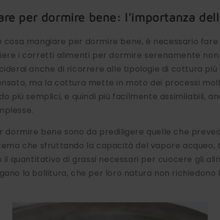
re per dormire bene: l'importanza dell
e cosa mangiare per dormire bene, è necessario fare
ere i corretti alimenti per dormire serenamente non t
iderai anche di ricorrere alle tipologie di cottura più 
ensato, ma la cottura mette in moto dei processi molto 
do più semplici, e quindi più facilmente assimilabili, 
mplesse.
er dormire bene sono da prediligere quelle che preve
stema che sfruttando la capacità del vapore acqueo, 
o il quantitativo di grassi necessari per cuocere gli a
ano la bollitura, che per loro natura non richiedono l'