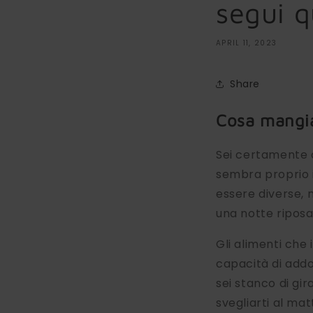
segui q
APRIL 11, 2023
Share
Cosa mangia
Sei certamente 
sembra proprio i
essere diverse, 
una notte riposa
Gli alimenti che 
capacità di add
sei stanco di gir
svegliarti al mat