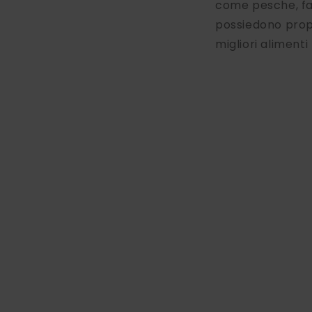
come pesche, fagi
possiedono propr
migliori aliment