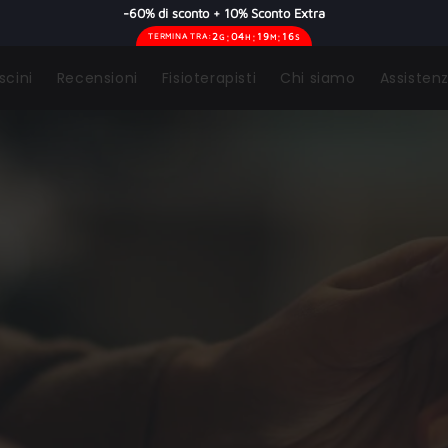
-60% di sconto + 10% Sconto Extra
:
:
:
2
04
19
14
TERMINA TRA:
G
H
M
S
scini
Recensioni
Fisioterapisti
Chi siamo
Assisten