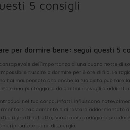
uesti 5 consigli
re per dormire bene: segui questi 5 co
consapevole dell'importanza di una buona notte di so
mpossibile riuscire a dormire per 8 ore di fila. Le rag
ma hai mai pensato che anche la tua dieta può fare la
nte e una punteggiata da continui risvegli o addirittu
introduci nel tuo corpo, infatti, influiscono notevolme
ormentarti rapidamente e di restare addormentato a l
arti e rigirarti nel letto, scopri cosa mangiare per do
tino riposato e pieno di energia.