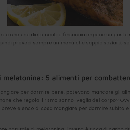
corda che una dieta contro l'insonnia impone un pasto 
quindi prevedi sempre un menù che sappia saziarti, s
di melatonina: 5 alimenti per combatter
angiare per dormire bene, potevano mancare gli alime
mone che regola il ritmo sonno-veglia del corpo? Ov
 breve elenco di cosa mangiare per dormire subito e 
nte naturale di melatonina, l'avena è ricca di carboid