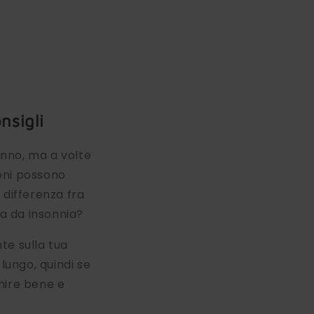
nsigli
nno, ma a volte
ioni possono
 differenza fra
ra da insonnia?
nte sulla tua
ungo, quindi se
rmire bene e