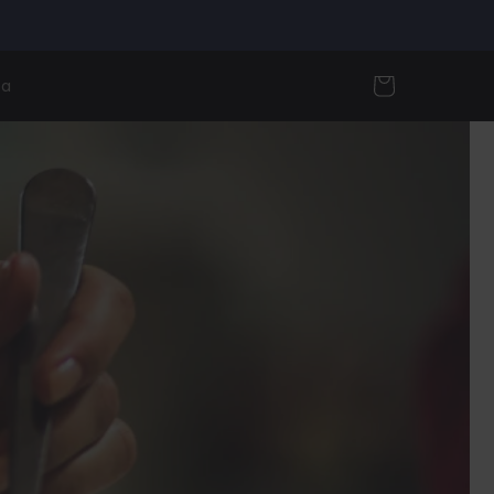
Cart
za