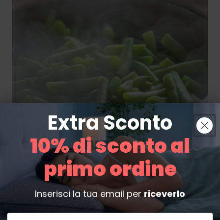
Extra Sconto
10% di sconto al
primo ordine
ndranno benissimo i cibi cucinati al forno, che grazie al
Inserisci la tua email per
riceverlo
o in modo naturale l'eccesso di sostanze grasse, e que