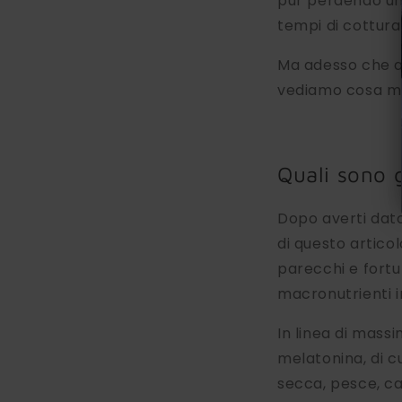
pur perdendo un 
tempi di cottura,
Ma adesso che a
vediamo cosa ma
Quali sono g
Dopo averti dato
di questo artico
parecchi e fortu
macronutrienti i
In linea di massim
melatonina, di c
secca, pesce, ca