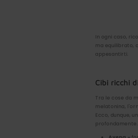
In ogni caso, ri
ma equilibrato, 
appesantirti.
Cibi ricchi 
Tra le cose da m
melatonina, l'or
Ecco, dunque, un
profondamente.
Avena -
fo