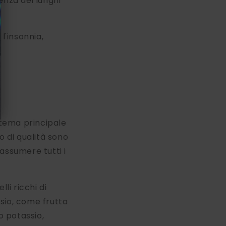
enza dei lunghi
'insonnia,
 tema principale
o di qualità sono
assumere tutti i
lli ricchi di
sio, come frutta
o potassio,