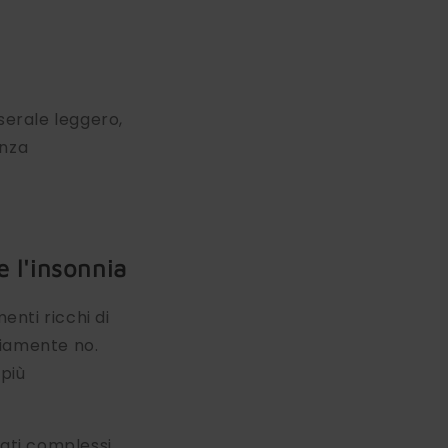
serale leggero,
enza
e l'insonnia
nti ricchi di
viamente no.
più
rati complessi,