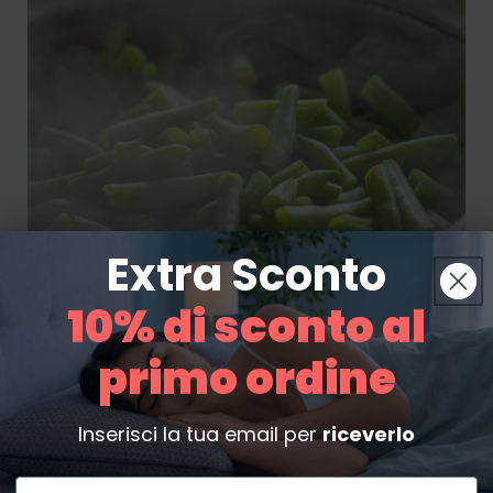
Extra Sconto
10% di sconto al
primo ordine
ndranno benissimo i cibi cucinati al forno, che grazie al
Inserisci la tua email per
riceverlo
o in modo naturale l'eccesso di sostanze grasse, e que