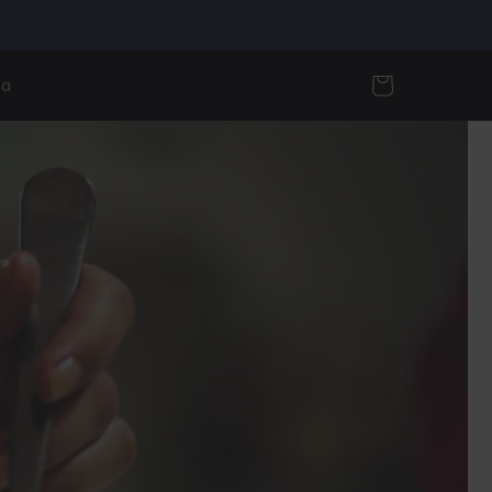
Cart
za