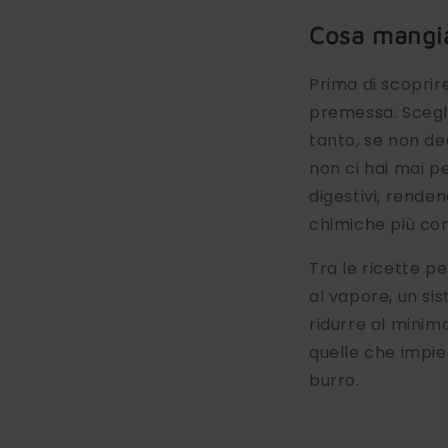
Cosa mangia
Prima di scoprir
premessa. Scegli
tanto, se non dec
non ci hai mai p
digestivi, renden
chimiche più co
Tra le ricette p
al vapore, un si
ridurre al minim
quelle che impieg
burro.