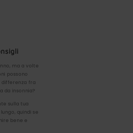
nsigli
nno, ma a volte
ioni possono
 differenza fra
ra da insonnia?
nte sulla tua
ungo, quindi se
rmire bene e