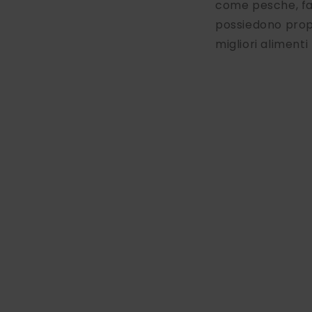
come pesche, fagi
possiedono propr
migliori aliment