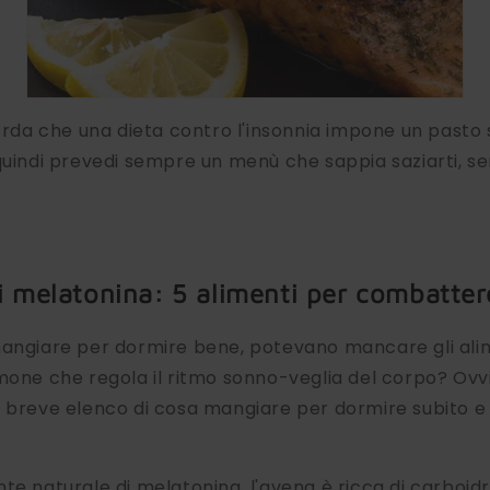
corda che una dieta contro l'insonnia impone un pasto 
quindi prevedi sempre un menù che sappia saziarti, s
di melatonina: 5 alimenti per combatter
angiare per dormire bene, potevano mancare gli alime
mone che regola il ritmo sonno-veglia del corpo? Ov
 breve elenco di cosa mangiare per dormire subito e 
nte naturale di melatonina, l'avena è ricca di carboid