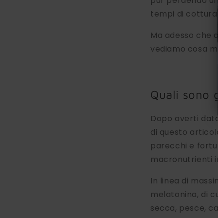
pur perdendo un 
tempi di cottura,
Ma adesso che a
vediamo cosa ma
Quali sono g
Dopo averti dato
di questo artico
parecchi e fortu
macronutrienti i
In linea di massim
melatonina, di c
secca, pesce, ca