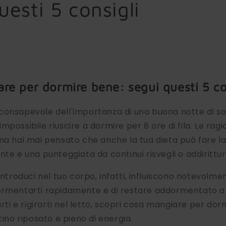
uesti 5 consigli
re per dormire bene: segui questi 5 co
consapevole dell'importanza di una buona notte di so
mpossibile riuscire a dormire per 8 ore di fila. Le rag
ma hai mai pensato che anche la tua dieta può fare la
nte e una punteggiata da continui risvegli o addirittu
introduci nel tuo corpo, infatti, influiscono notevolme
ormentarti rapidamente e di restare addormentato a l
arti e rigirarti nel letto, scopri cosa mangiare per do
tino riposato e pieno di energia.