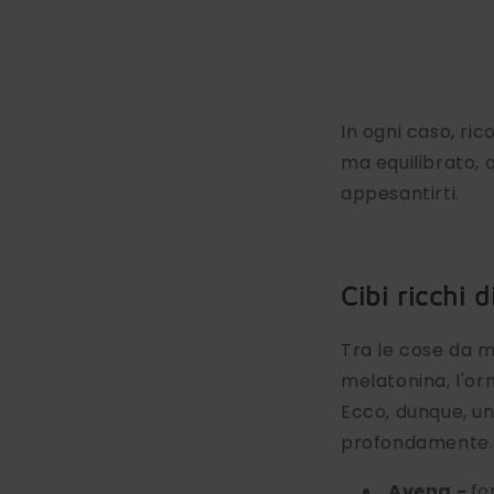
In ogni caso, ri
ma equilibrato, 
appesantirti.
Cibi ricchi 
Tra le cose da m
melatonina, l'or
Ecco, dunque, un
profondamente.
Avena -
fo