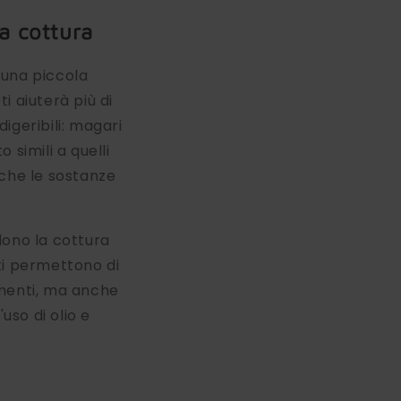
a cottura
 una piccola
i aiuterà più di
digeribili: magari
simili a quelli
anche le sostanze
dono la cottura
ti permettono di
limenti, ma anche
uso di olio e