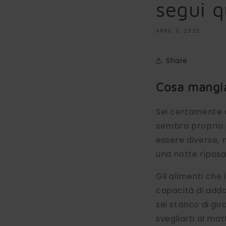
segui q
APRIL 11, 2023
Share
Cosa mangia
Sei certamente 
sembra proprio i
essere diverse, 
una notte riposa
Gli alimenti che 
capacità di add
sei stanco di gir
svegliarti al mat