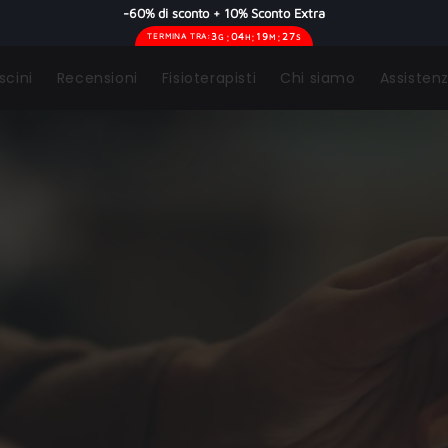
-60% di sconto + 10% Sconto Extra
:
:
:
3
04
19
25
TERMINA TRA:
G
H
M
S
scini
Recensioni
Fisioterapisti
Chi siamo
Assisten