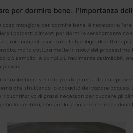
re per dormire bene: l'importanza dell
e cosa mangiare per dormire bene, è necessario fare
ere i corretti alimenti per dormire serenamente non t
iderai anche di ricorrere alle tipologie di cottura più 
ensato, ma la cottura mette in moto dei processi molto 
do più semplici, e quindi più facilmente assimilabili, 
mplesse.
er dormire bene sono da prediligere quelle che preve
stema che sfruttando la capacità del vapore acqueo, 
o il quantitativo di grassi necessari per cuocere gli a
ano la bollitura, che per loro natura non richiedono l'