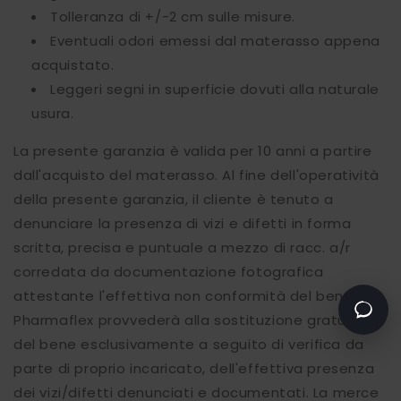
Tolleranza di +/-2 cm sulle misure.
Eventuali odori emessi dal materasso appena
acquistato.
Leggeri segni in superficie dovuti alla naturale
usura.
La presente garanzia è valida per 10 anni a partire
dall'acquisto del materasso. Al fine dell'operatività
della presente garanzia, il cliente è tenuto a
Come possiamo aiutarti?
denunciare la presenza di vizi e difetti in forma
Assistenza per un
scritta, precisa e puntuale a mezzo di racc. a/r
ordine già effettuato
corredata da documentazione fotografica
Informazioni prima di
attestante l'effettiva non conformità del bene.
acquistare
Pharmaflex provvederà alla sostituzione gratuita
del bene esclusivamente a seguito di verifica da
parte di proprio incaricato, dell'effettiva presenza
dei vizi/difetti denunciati e documentati. La merce