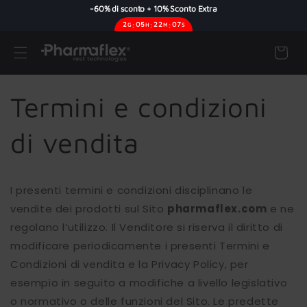
-60% di sconto + 10% Sconto Extra
2
:
05
:
22
:
06
G
H
M
S
Skip to
content
Cart
Termini e condizioni
di vendita
I presenti termini e condizioni disciplinano le
vendite dei prodotti sul Sito
pharmaflex.com
e ne
regolano l’utilizzo. Il Venditore si riserva il diritto di
modificare periodicamente i presenti Termini e
Condizioni di vendita e la Privacy Policy, per
esempio in seguito a modifiche a livello legislativo
o normativo o delle funzioni del Sito. Le predette