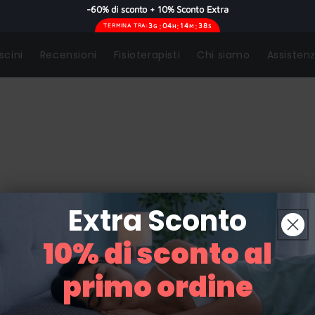
-60% di sconto + 10% Sconto Extra
:
:
:
3
04
14
38
TERMINA TRA:
G
H
M
S
scini
Recensioni
Fisioterapisti
Chi siamo
Assisten
Extra Sconto
trazione
10% di sconto al
primo ordine