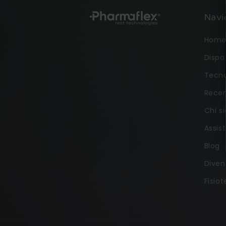
Navi
Hom
Dispos
Tecno
Recen
Chi s
Assis
Blog
Diven
Fisio