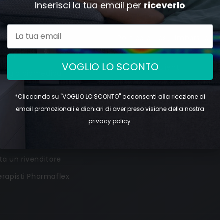
Inserisci la tua email per
riceverlo
gazione
Info & Privacy
Politica di resi, rimborsi e
e
spedizione
itivi
VOGLIO LO SCONTO
Assistenza clienti
logia biomedica
Cookie policy
sioni
*Cliccando su "VOGLIO LO SCONTO" acconsenti alla ricezione di
Termini e condizioni di ven
iamo
email promozionali e dichiari di aver preso visione della nostra
Privacy policy
privacy policy
.
tenza
ta un rivenditore
terapisti Pharmaflex