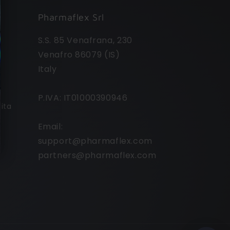
Pharmaflex Srl
S.S. 85 Venafrana, 230
Venafro 86079 (IS)
Italy
P.IVA: IT01000390946
dita
Email:
support@pharmaflex.com
partners@pharmaflex.com
Come possiamo aiutarti?
Assistenza per un ordine
già effettuato
Informazioni prima di