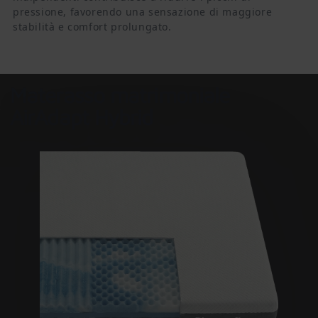
pressione, favorendo una sensazione di maggiore
stabilità e comfort prolungato.
Materasso matrimoniale
AirAdapt Hybrid