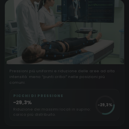
Pressioni più uniformi e riduzione delle aree ad alta
Test su mappa di pressione
intensità: meno “punti critici” nelle posizioni più
DISTRIBUZIONE DEL CARICO
comuni.
PICCHI DI PRESSIONE
−29,3%
−29,3%
Riduzione dei massimi locali in supino:
carico più distribuito.