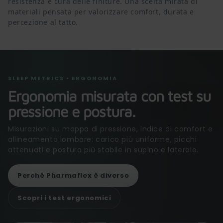
resistenza e cura delle finiture. Una scelta mirata di
materiali pensata per valorizzare comfort, durata e
percezione al tatto.
SLEEP METRICS • ERGONOMIA
Ergonomia misurata con test su
pressione e postura.
Misurazioni su mappa di pressione, indice di comfort e
allineamento lombare: carico più uniforme, picchi
attenuati e postura più stabile in supino e laterale.
Perché Pharmaflex è diverso
Scopri i test ergonomici