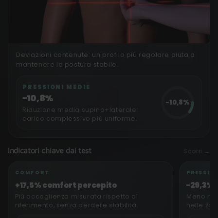
Deviazioni contenute: un profilo più regolare aiuta a
Allineamento lombare
mantenere la postura stabile.
POSTURA PIÙ STABILE
PRESSIONI MEDIE
−10,8%
−10,8%
Riduzione media supino+laterale:
carico complessivo più uniforme.
Indicatori chiave dai test
Scorri →
COMFORT
PRESSIO
+17,5% comfort percepito
−29,3% p
Più accoglienza misurata rispetto al
Meno mass
riferimento, senza perdere stabilità.
nelle zon